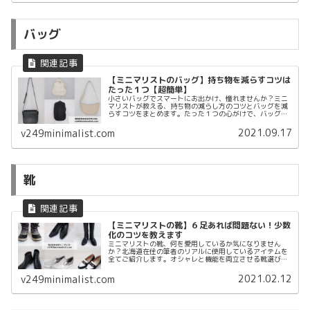
バッグ
【ミニマリストのバッグ】持ち物を減らすコツは
たった１つ【超簡単】
小さいバッグでスマートにお出かけ、憧れませんか？ミニ
マリストが教える、持ち物の減らし方のコツとバッグを減
らすコツをまとめます。たった１つの心がけで、バッグの
中身もクローゼット内もスッキリしますよ。超簡単なの
で、ぜひ参考にしてみてくださいね。
2021.09.17
v249minimalist.com
靴
【ミニマリストの靴】６足あれば問題ない！少数
化のコツを教えます
ミニマリストの靴、何を愛用しているか気になりません
か？北海道在住の筆者のリアルに使用しているアイテムを
全てご紹介します。オシャレと機能を両立させる靴選びを
知りたい方はぜひチェックしてみてください！
2021.02.12
v249minimalist.com