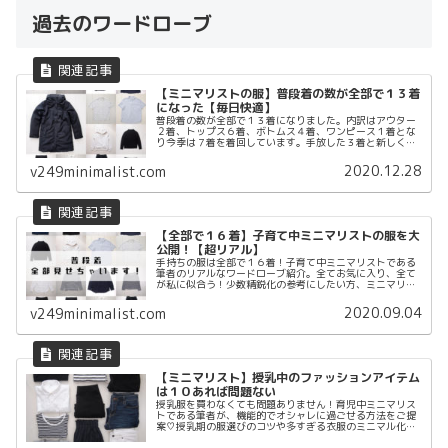
過去のワードローブ
【ミニマリストの服】普段着の数が全部で１３着
になった【毎日快適】
普段着の数が全部で１３着になりました。内訳はアウター
２着、トップス６着、ボトムス４着、ワンピース１着とな
り今季は７着を着回しています。手放した３着と新しく購
入した２着についてまとめます。
2020.12.28
v249minimalist.com
【全部で１６着】子育て中ミニマリストの服を大
公開！【超リアル】
手持ちの服は全部で１６着！子育て中ミニマリストである
筆者のリアルなワードローブ紹介。全てお気に入り、全て
が私に似合う！少数精鋭化の参考にしたい方、ミニマリス
トのリアルなファッションを知りたい方はぜひご覧くださ
い！
2020.09.04
v249minimalist.com
【ミニマリスト】授乳中のファッションアイテム
は１０あれば問題ない
授乳服を買わなくても問題ありません！育児中ミニマリス
トである筆者が、機能的でオシャレに過ごせる方法をご提
案♡授乳期の服選びのコツや多すぎる衣服のミニマル化の
方法を、わかりやすく写真付きでまとめています。