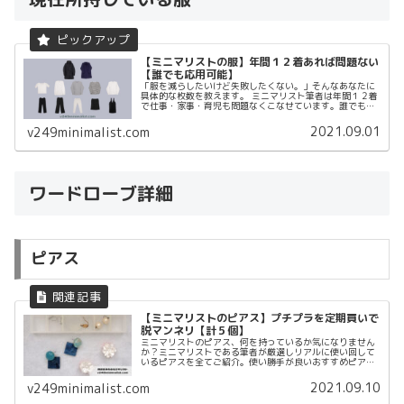
【ミニマリストの服】年間１２着あれば問題ない
【誰でも応用可能】
「服を減らしたいけど失敗したくない。」そんなあなたに
具体的な枚数を教えます。 ミニマリスト筆者は年間１２着
で仕事・家事・育児も問題なくこなせています。誰でも応
用できる【少数化の黄金比】を教えます。服の少数化の答
えは、この記事にあります。
2021.09.01
v249minimalist.com
ワードローブ詳細
ピアス
【ミニマリストのピアス】プチプラを定期買いで
脱マンネリ【計５個】
ミニマリストのピアス、何を持っているか気になりません
か？ミニマリストである筆者が厳選しリアルに使い回して
いるピアスを全てご紹介。使い勝手が良いおすすめピアス
や収納方法についてまとめます。ぜひ参考にしてみてくだ
さい♡
2021.09.10
v249minimalist.com