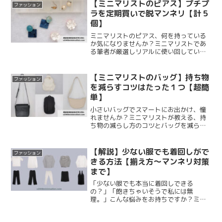
【ミニマリストのピアス】プチプ
ファッション
ラを定期買いで脱マンネリ【計５
個】
ミニマリストのピアス、何を持っている
か気になりませんか？ミニマリストであ
る筆者が厳選しリアルに使い回している
ピアスを全てご紹介。使い勝手が良いお
すすめピアスや収納方法についてまとめ
ます。ぜひ参考にしてみてください♡
【ミニマリストのバッグ】持ち物
ファッション
を減らすコツはたった１つ【超簡
単】
小さいバッグでスマートにお出かけ、憧
れませんか？ミニマリストが教える、持
ち物の減らし方のコツとバッグを減らす
コツをまとめます。たった１つの心がけ
で、バッグの中身もクローゼット内もス
ッキリしますよ。超簡単なので、ぜひ参
【解説】少ない服でも着回しがで
ファッション
考にしてみてくださいね。
きる方法【揃え方〜マンネリ対策
まで】
「少ない服でも本当に着回しできる
の？」「飽きちゃいそうで私には無
理。」こんな悩みをお持ちですか？ミニ
マリスト筆者が数年かけて結論付けた黄
金比をもとに【服の枚数】からしっかり