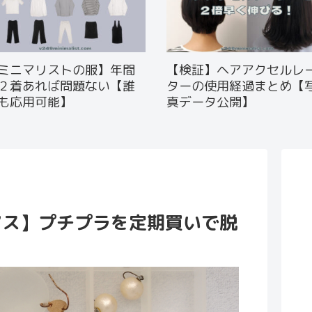
ミニマリストの服】年間
【検証】ヘアアクセルレ
２着あれば問題ない【誰
ターの使用経過まとめ【
も応用可能】
真データ公開】
アス】プチプラを定期買いで脱