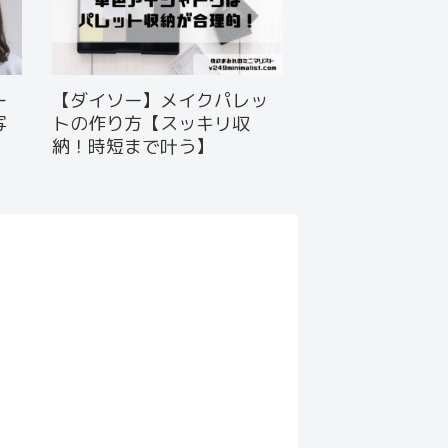
ー
【ダイソー】メイクパレッ
写
トの作り方【スッキリ収
納！時短まで叶う】