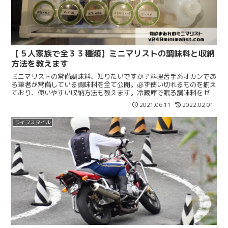
【５人家族で全３３種類】ミニマリストの調味料と収納
方法を教えます
ミニマリストの常備調味料、知りたいですか？料理苦手系オカンであ
る筆者が常備している調味料を全て公開。必ず使い切れるものを揃え
ており、使いやすい収納方法も教えます。冷蔵庫で眠る調味料をゼロ
にしたい人、スッキリ収納方法を知りたい人は要チェック！
2021.06.11
2022.02.01
ライフスタイル