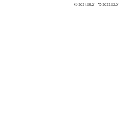
リ・コシが欲しい人や軽い仕上がりが好きな方におすすめ！
2021.05.21
2022.02.01