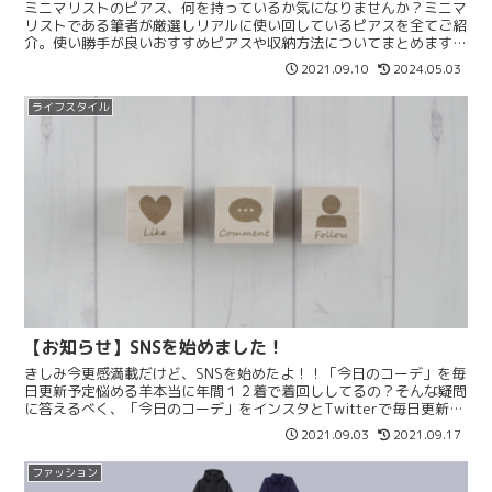
ミニマリストのピアス、何を持っているか気になりませんか？ミニマ
リストである筆者が厳選しリアルに使い回しているピアスを全てご紹
介。使い勝手が良いおすすめピアスや収納方法についてまとめます。
ぜひ参考にしてみてください♡
2021.09.10
2024.05.03
ライフスタイル
【お知らせ】SNSを始めました！
きしみ今更感満載だけど、SNSを始めたよ！！「今日のコーデ」を毎
日更新予定悩める羊本当に年間１２着で着回ししてるの？そんな疑問
に答えるべく、「今日のコーデ」をインスタとTwitterで毎日更新予
定です。ミニマリスト厳選のアイテムをどんな風に...
2021.09.03
2021.09.17
ファッション