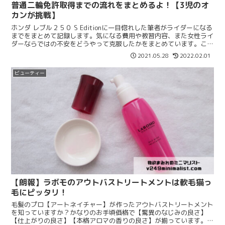
普通二輪免許取得までの流れをまとめるよ！【3児のオ
カンが挑戦】
ホンダ レブル２５０ S Editionに一目惚れした筆者がライダーになる
までをまとめて記録します。気になる費用や教習内容、また女性ライ
ダーならではの不安をどうやって克服したかをまとめています。これ
から免許取得する方は参考にしてみてください。
2021.05.28
2022.02.01
ビューティー
【朗報】ラボモのアウトバストリートメントは軟毛猫っ
毛にピッタリ！
毛髪のプロ【アートネイチャー】が作ったアウトバストリートメント
を知っていますか？かなりのお手頃価格で【驚異のなじみの良さ】
【仕上がりの良さ】【本格アロマの香りの良さ】が揃っています。ハ