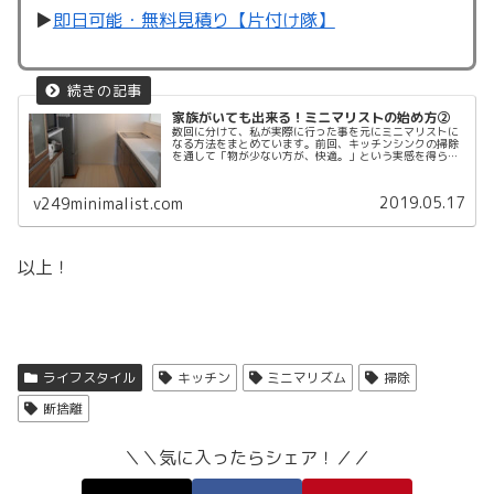
▶︎
即日可能・無料見積り【片付け隊】
家族がいても出来る！ミニマリストの始め方②
数回に分けて、私が実際に行った事を元にミニマリストに
なる方法をまとめています。前回、キッチンシンクの掃除
を通して「物が少ない方が、快適。」という実感を得られ
るようにしよう！というお話をしました。”Less is
more.”を実感できたら進...
2019.05.17
v249minimalist.com
以上！
ライフスタイル
キッチン
ミニマリズム
掃除
断捨離
＼＼気に入ったらシェア！／／