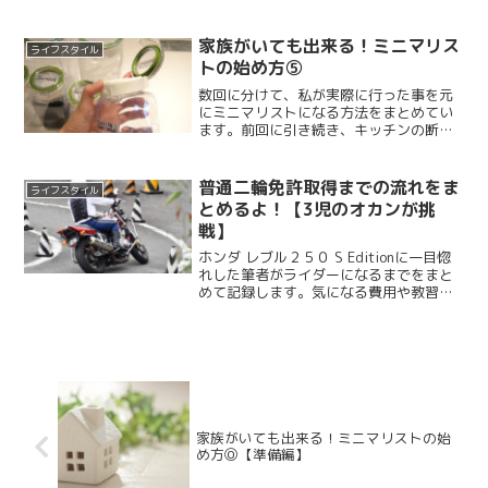
事がたくさん！以前にも少しお話したよ
うに、今やりたい事がたくさんあるので
す！もう何年もやりたい事...
家族がいても出来る！ミニマリス
ライフスタイル
トの始め方⑤
数回に分けて、私が実際に行った事を元
にミニマリストになる方法をまとめてい
ます。前回に引き続き、キッチンの断捨
離についてまとめています！今回は料理
や掃除が楽になるちょっとしたコツにつ
いて解説しています。少しでも参考にな
普通二輪免許取得までの流れをま
ライフスタイル
れば、幸いです♡調味料調...
とめるよ！【3児のオカンが挑
戦】
ホンダ レブル２５０ S Editionに一目惚
れした筆者がライダーになるまでをまと
めて記録します。気になる費用や教習内
容、また女性ライダーならではの不安を
どうやって克服したかをまとめていま
す。これから免許取得する方は参考にし
てみてください。
家族がいても出来る！ミニマリストの始
め方⓪【準備編】