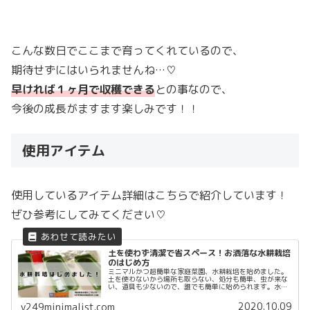
こんな数日でここまで育ってくれているので、
期待せずにはいられませんね…♡
早ければ１ヶ月で収穫できる
との事なので、
今後の成長がますます楽しみです！！
使用アイテム
使用しているアイテム詳細はこちらで紹介しています！
ぜひ参考にしてみてください♡
土を使わず清潔で省スペース！お洒落な水耕栽培
のはじめ方
ミニマルかつ超簡単な家庭菜園、水耕栽培を始めました。
土を使わないから場所も取らない、処分も簡単、虫が来な
い、道具も少ないので、誰でも簡単に始められます。水耕
栽培って何？どんな道具が必要？お金かかる？といった疑
問にお答えします。ぜひ参考にしてみてください♡
2020.10.09
v249minimalist.com