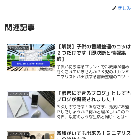
きしみ
関連記事
【解説】子供の書類整理のコツは
ライフスタイル
２つだけです【即決断と情報集
約】
子供が持ち帰るプリントで冷蔵庫が埋め
尽くされていませんか？３児のオカンミ
ニマリストが実践する書類整理のコツを
教えます。コツは【即決断】【情報集
約】の２つだけです！子供の書類整理の
アイデアを知りたい方はぜひ参考にして
「参考にできるブログ」として当
ライフスタイル
みてください。
ブログが掲載されました！
お久しぶりです！みなさま、元気にお過
ごしでしょうか？何かと騒がしいこのご
時世、以前のような生活と同じ…とは行
きませんが、少しづつ「新しい日常」に
馴染みつつあります。北海道は１月くら
いから、ずーっと自粛自粛自粛…。半年
家族がいても出来る！ミニマリス
ライフスタイル
近くが「虚無」となってし...