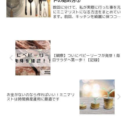
トの始め方③
数回に分けて、私が実際に行った事を元
にミニマリストになる方法をまとめてい
ます。前回、キッチンを綺麗に保つコツ
として見せない収納とこまめな掃除につ
いてお話ししました。今回からいよい
よ、みんな気になる断捨離についてまと
めていきます！記事にするま...
【観察】ついにベビーリーフが発芽！毎
日サラダへ第一歩！【記録】
お金がないのなら作ればいい！ミニマリ
ストは時間資産運用に最適です