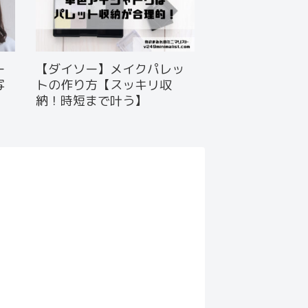
ー
【ダイソー】メイクパレッ
写
トの作り方【スッキリ収
納！時短まで叶う】