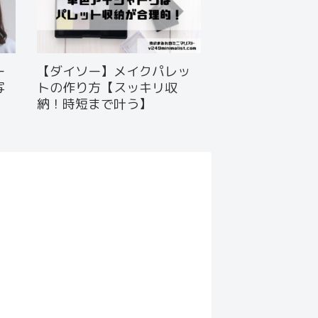
ー
【ダイソー】メイクパレッ
写
トの作り方【スッキリ収
納！時短まで叶う】