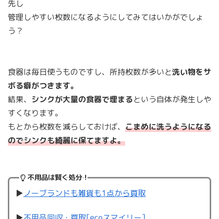
先し
管理しやすい枚数になるようにしてみてはいかがでしょ
う？
食器は毎日使うものですし、所持枚数が多いと
洗い物をサ
ボる癖がつきます。
結果、
シンクが大量の食器で埋まる
という自体が発生しや
すくなります。
もとから枚数を減らしておけば、
こまめに洗うようになる
のでシンクも綺麗に
保てますよ。
不用品は賢く処分！
▶︎
ノーブランドも雑貨も1点から買取
▶︎
不用品回収・買取[ecoスマイリー]