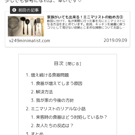
少しでも参考になれば、幸いです♡
家族がいても出来る！ミニマリストの始め方③
数回に分けて、私が実際に行った事を元にミニマリストに
なる方法をまとめています。前回、キッチンを綺麗に保つ
コツとして見せない収納とこまめな掃除についてお話しし
ました。今回からいよいよ、みんな気になる断捨離につい
てまとめていきます！記事にするま...
2019.09.09
v249minimalist.com
目次
増え続ける食器問題
食器が増えてしまう原因
解決方法
我が家の今後の方針
ミニマリストのリアルな小話
来客時の食器はどう対処しているか？
友人たちの反応は？
まとめ