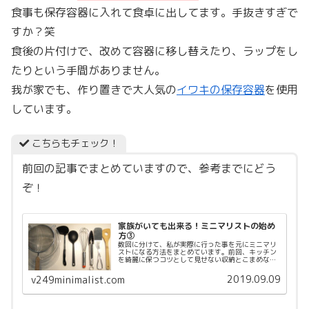
食事も保存容器に入れて食卓に出してます。手抜きすぎで
すか？笑
食後の片付けで、改めて容器に移し替えたり、ラップをし
たりという手間がありません。
我が家でも、作り置きで大人気の
イワキの保存容器
を使用
しています。
こちらもチェック！
前回の記事でまとめていますので、参考までにどう
ぞ！
家族がいても出来る！ミニマリストの始め
方③
数回に分けて、私が実際に行った事を元にミニマリ
ストになる方法をまとめています。前回、キッチン
を綺麗に保つコツとして見せない収納とこまめな掃
除についてお話ししました。今回からいよいよ、み
んな気になる断捨離についてまとめていきます！記
2019.09.09
v249minimalist.com
事にするま...