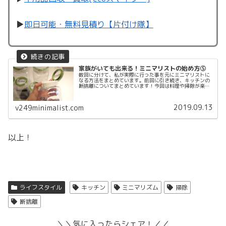
▶︎
即日可能・無料見積り【片付け隊】
家族がいても出来る！ミニマリストの始め方⑤
数回に分けて、私が実際に行った事を元にミニマリストに
なる方法をまとめています。前回に引き続き、キッチンの
断捨離についてまとめています！今回は料理や掃除が楽に
なるちょっとしたコツについて解説しています。少しでも
参考になれば、幸いです♡調味料調...
2019.09.13
v249minimalist.com
以上！
ライフスタイル
キッチン
ミニマリズム
掃除
断捨離
＼＼気に入ったらシェア！／／